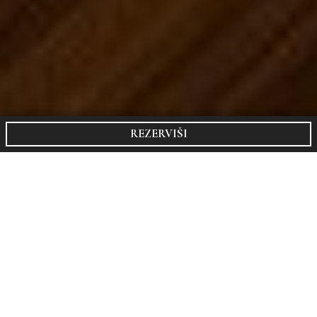
Naslovna
/
Smeštaj
REZERVIŠI
TITOVA VILA APARTMENTS & SPA
U okviru Titove Vile Zlatibor možete birati vaš boravak u
nekoliko različitih tipova apartmana.
Na raspolaganju su vam klasik, komfort i premium
apartimani.
Apartmanski kompleks Titova Vila nudi izuzetan kvalitet
gradnje sa naglaskom na prirodnim materijalima,