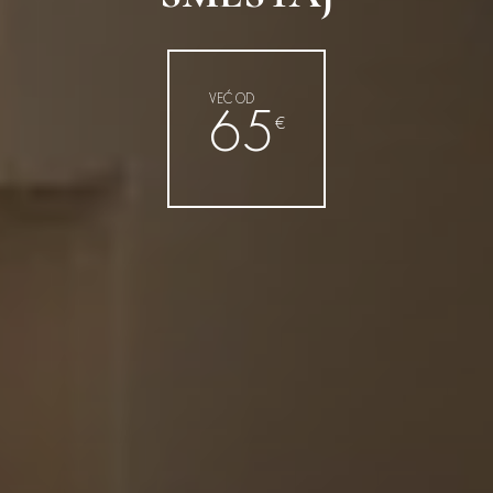
VEĆ OD
65
€